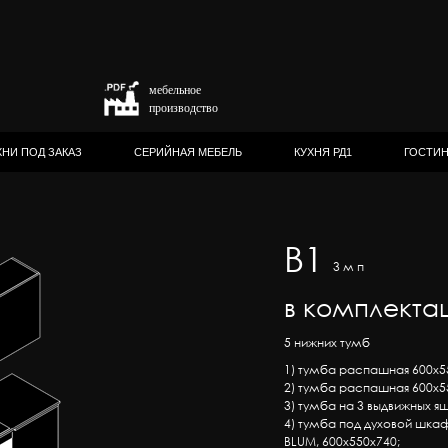
мебельное
производство
ХНИ ПОД ЗАКАЗ
СЕРИЙНАЯ МЕБЕЛЬ
КУХНЯ РД1
ГОСТИ
В1
3 м п
в комплектац
5 нижних тумб
1) тумба распашная 600х55
2) тумба распашная 600х55
3) тумба на 3 выдвижных я
4) тумба под духовой шка
BLUM, 600х550х740;