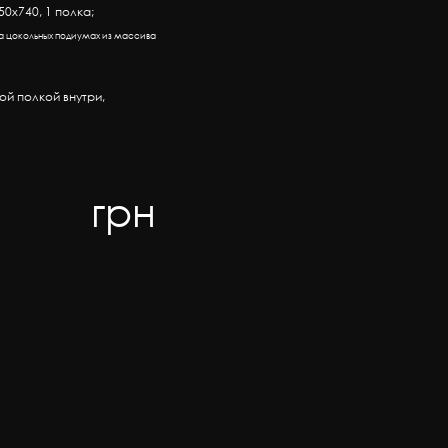
0х740, 1 полка;
а цокольных подиумах из массива
ой полкой внутри,
грн