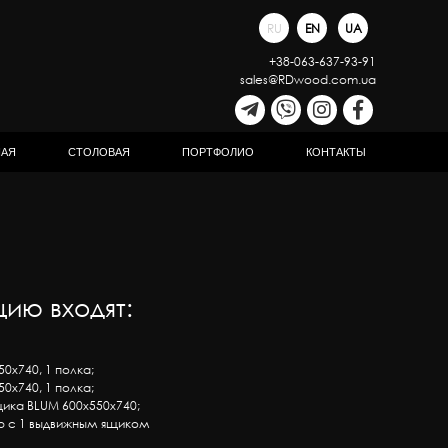
RU
EN
UA
+38-063-637-93-91
sales@RDwood.com.ua
НАЯ
СТОЛОВАЯ
ПОРТФОЛИО
КОНТАКТЫ
ию входят:
0х740, 1 полка;
0х740, 1 полка;
щика BLUM 600х550х740;
ф с 1 выдвижным ящиком