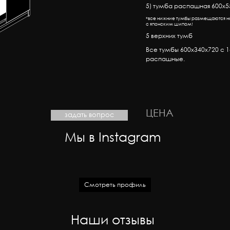
5) тумба распашная 600х55
*все нижние тумбы размещаются н
с японским шипом!
5 верхних тумб
Все тумбы 600х340х720 с 1
распашные.
ЦЕНА
задать вопрос
Мы в Instagram
Смотреть профиль
Наши отзывы