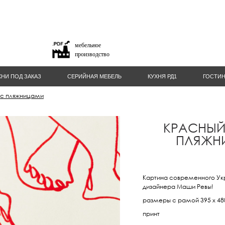
мебельное
производство
ХНИ ПОД ЗАКАЗ
СЕРИЙНАЯ МЕБЕЛЬ
КУХНЯ РД1
ГОСТИ
 с пляжницами
КРАСНЫЙ
ПЛЯЖН
Картина современного Ук
дизайнера Маши Ревы!
размеры с рамой 395 х 4
принт