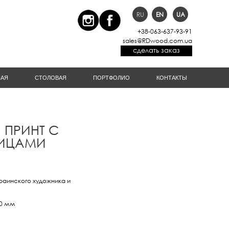
RU
EN
UA
+38-063-637-93-91
sales@RDwood.com.ua
сделать заказ
НАЯ
СТОЛОВАЯ
ПОРТФОЛИО
КОНТАКТЫ
 ПРИНТ С
ИЦАМИ
раинского художника и
80 мм