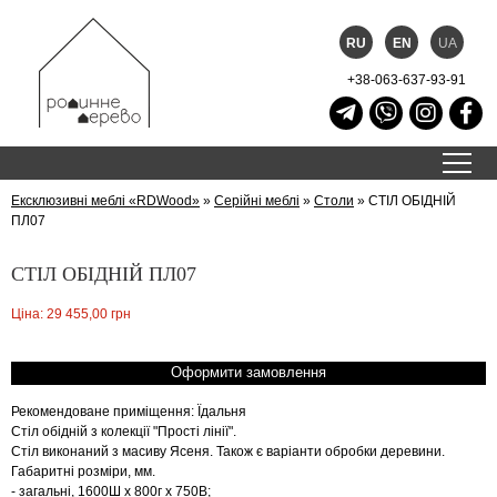
RU
EN
UA
+38-063-637-93-91
Ексклюзивні меблі «RDWood»
»
Серійні меблі
»
Столи
»
СТІЛ ОБІДНІЙ
ПЛ07
СТІЛ ОБІДНІЙ ПЛ07
Ціна: 29 455,00 грн
Оформити замовлення
Рекомендоване приміщення: Їдальня
Стіл обідній з колекції "Прості лінії".
Стіл виконаний з масиву Ясеня. Також є варіанти обробки деревини.
Габаритні розміри, мм.
- загальні, 1600Ш x 800г x 750В;